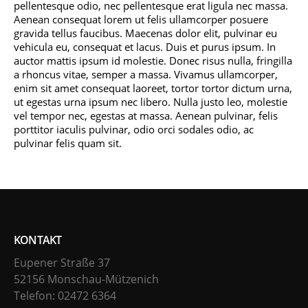
pellentesque odio, nec pellentesque erat ligula nec massa.
Aenean consequat lorem ut felis ullamcorper posuere
gravida tellus faucibus. Maecenas dolor elit, pulvinar eu
vehicula eu, consequat et lacus. Duis et purus ipsum. In
auctor mattis ipsum id molestie. Donec risus nulla, fringilla
a rhoncus vitae, semper a massa. Vivamus ullamcorper,
enim sit amet consequat laoreet, tortor tortor dictum urna,
ut egestas urna ipsum nec libero. Nulla justo leo, molestie
vel tempor nec, egestas at massa. Aenean pulvinar, felis
porttitor iaculis pulvinar, odio orci sodales odio, ac
pulvinar felis quam sit.
KONTAKT
Eupener Straße 37
52156 Monschau-Mützenich
Telefon: 02472 6364