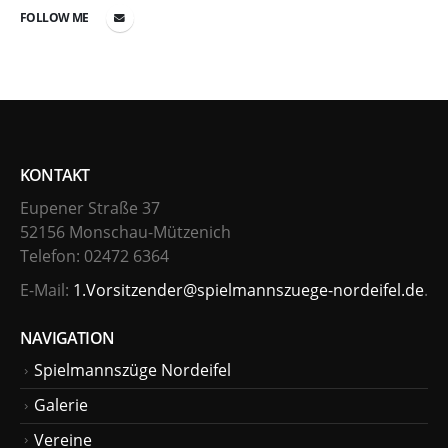
FOLLOW ME
KONTAKT
Eupener Straße 37
52156 Monschau-Mützenich
Telefon: 02472 6364
E-Mail:
1.Vorsitzender@spielmannszuege-nordeifel.de
.
NAVIGATION
Spielmannszüge Nordeifel
Galerie
Vereine